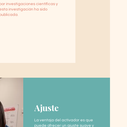
por investigaciones científicas y
esta investigación ha sido
publicada.
Ajuste
La ventaja del activador es que
puede ofrecer un ajuste suave y