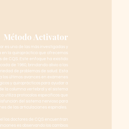
Método Activator
or es una de las más investigadas y
 en la quiropráctica que ofrecemos
es de CQS. Este enfoque ha existido
cada de 1960, brindando alivio a las
riedad de problemas de salud. Esta
iza los últimos avances en exámenes
gicos y quiroprácticos para ayudar a
 de la columna vertebral y el sistema
ca utiliza protocolos específicos que
disfunción del sistema nervioso para
es de las articulaciones espinales.
 el los doctores de CQS encuentran
unciones es observando los cambios