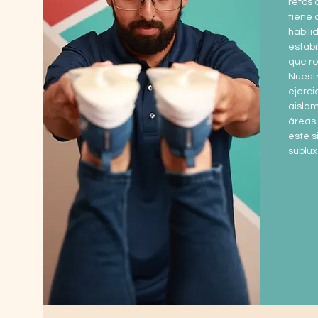
retos 
tiene 
habili
estabi
que ro
Nuestr
ejerc
aislam
áreas 
esté s
sublux