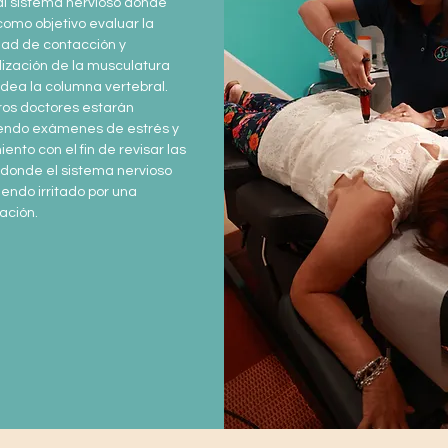
al sistema nervioso donde
como objetivo evaluar la
dad de contacción y
lización de la musculatura
dea la columna vertebral.
os doctores estarán
iendo exámenes de estrés y
iento con el fin de revisar las
donde el sistema nervioso
iendo irritado por una
ación.