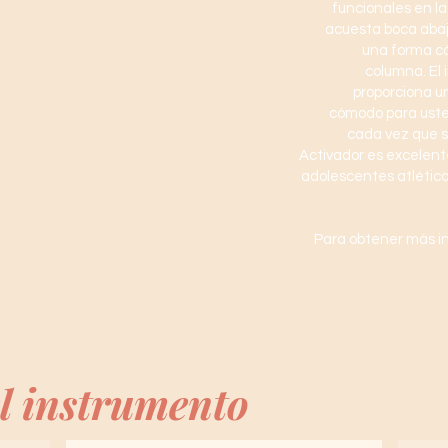
funcionales en la
acuesta boca abaj
una forma có
columna. El 
proporciona u
cómodo para uste
cada vez que s
Activador es excelente
adolescentes atlético
Para obtener más in
l instrumento