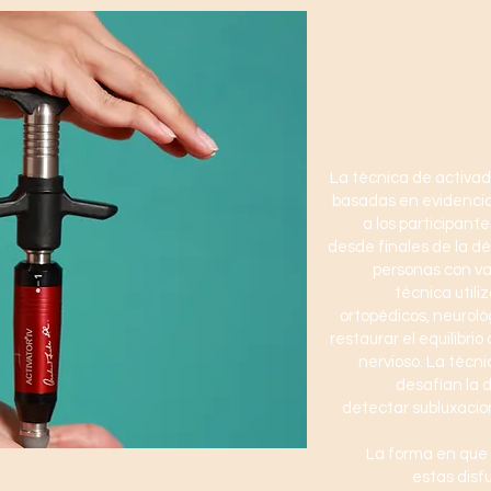
La técnica de activad
basadas en evidencia
a los participant
desde finales de la dé
personas con va
técnica util
ortopédicos, neuroló
restaurar el equilibrio
nervioso. La técni
desafían la 
detectar subluxacion
La forma en que
estas disf