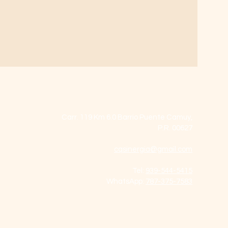
Carr. 119 Km 6.0 Barrio Puente Camuy,
P.R. 00627
cqsinergia@gmail.com
Tel:
939-544-5415
WhatsApp:
787-375-7583